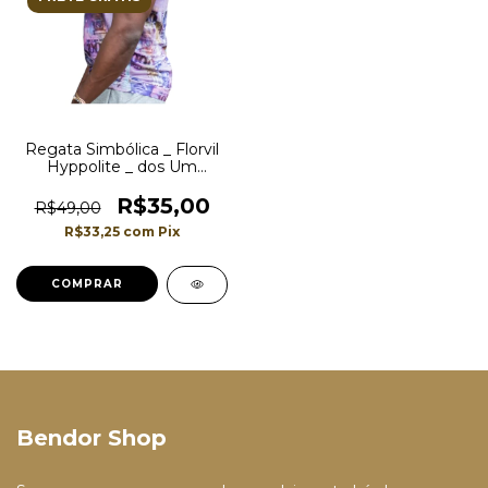
Regata Simbólica _ Florvil
Hyppolite _ dos Um
antigos presidente do
Haiti em nota de moeda
R$35,00
R$49,00
R$33,25
com
Pix
COMPRAR
Bendor Shop