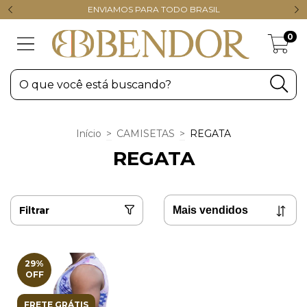
ENVIAMOS PARA TODO BRASIL
0
Início
>
CAMISETAS
>
REGATA
REGATA
Filtrar
29
%
OFF
FRETE GRÁTIS