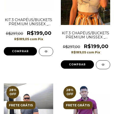
KIT 3 CHAPÉUS/BUCKETS
PREMIUM UNISSEX _
CORES
MARROM/CARAMELO,
R$199,00
KIT 3 CHAPÉUS/BUCKETS
R$297,00
VERMELHA E LARANJA
PREMIUM UNISSEX _
R$189,05
com
Pix
CORES VERMELHA -
PRETA E LARANJA
R$199,00
R$297,00
COMPRAR
R$189,05
com
Pix
COMPRAR
28
%
28
%
OFF
OFF
FRETE GRÁTIS
FRETE GRÁTIS