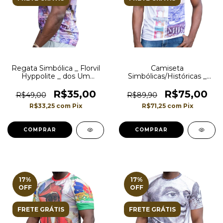
Regata Simbólica _ Florvil
Camiseta
Hyppolite _ dos Um
Simbólicas/Históricas _
antigos presidente do
Florvil Hyppolite_antigo
Haiti em nota de moeda
presidente em nota de
R$35,00
R$75,00
R$49,00
R$89,90
moeda
R$33,25
com
Pix
R$71,25
com
Pix
COMPRAR
COMPRAR
17
%
17
%
OFF
OFF
FRETE GRÁTIS
FRETE GRÁTIS