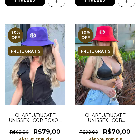
COMPRAR
COMPRAR
20
%
29
%
OFF
OFF
FRETE GRÁTIS
FRETE GRÁTIS
CHAPÉU/BUCKET
CHAPÉU/BUCKET
UNISSEX_ COR ROXO _
UNISSEX_ COR
PREMIUM
VERMELHA _ PREMIUM
R$79,00
R$70,00
R$99,00
R$99,00
R$75,05
com
Pix
R$66,50
com
Pix