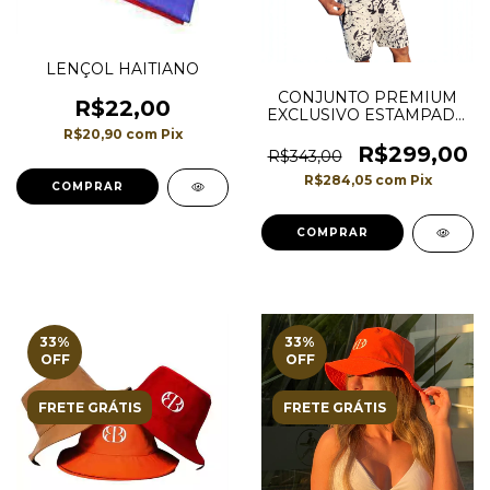
LENÇOL HAITIANO
CONJUNTO PREMIUM
R$22,00
EXCLUSIVO ESTAMPADO
TIPO EXPLOSÃO DE
R$20,90
com
Pix
CAMISETA E BERMUDA
R$299,00
R$343,00
DA MARCA BENDOR
R$284,05
com
Pix
COMPRAR
33
%
33
%
OFF
OFF
FRETE GRÁTIS
FRETE GRÁTIS