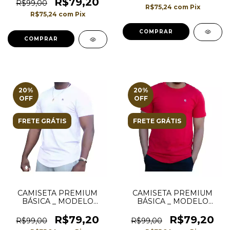
BRANCA
R$79,20
R$99,00
R$75,24
com
Pix
R$75,24
com
Pix
COMPRAR
COMPRAR
20
%
20
%
OFF
OFF
FRETE GRÁTIS
FRETE GRÁTIS
CAMISETA PREMIUM
CAMISETA PREMIUM
BÁSICA _ MODELO
BÁSICA _ MODELO
LONGLINE _ COR
LONGLINE _ COR
BRANCA
VERMELHA
R$79,20
R$79,20
R$99,00
R$99,00