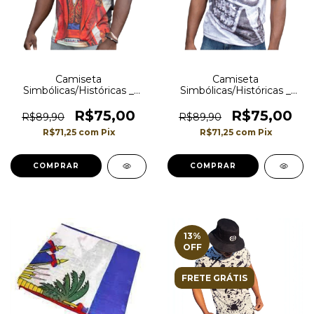
Camiseta
Camiseta
Simbólicas/Históricas _
Simbólicas/Históricas _
Jean Jacques Dessalines _
Toussaint Louverture -
Pai da Independência
Herói Intelectual da
R$75,00
R$75,00
R$89,90
R$89,90
Haitiana
Independência Haitiana
R$71,25
com
Pix
R$71,25
com
Pix
COMPRAR
COMPRAR
13
%
OFF
FRETE GRÁTIS