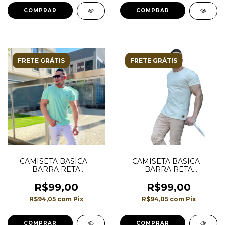
COMPRAR
COMPRAR
FRETE GRÁTIS
FRETE GRÁTIS
CAMISETA BASICA _
CAMISETA BASICA _
BARRA RETA
BARRA RETA
TRADICIONAL_ COR
TRADICIONAL_ CORES
VERDE BEBE UNISSEX
BEGE UNISSEX
R$99,00
R$99,00
R$94,05
com
Pix
R$94,05
com
Pix
COMPRAR
COMPRAR