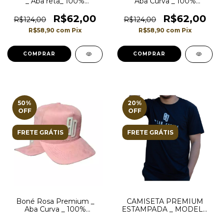
_ Aba reta_ 100%
Aba Curva _ 100%
Camurça
Camurça
R$62,00
R$62,00
R$124,00
R$124,00
R$58,90
com
Pix
R$58,90
com
Pix
50
%
20
%
OFF
OFF
FRETE GRÁTIS
FRETE GRÁTIS
Boné Rosa Premium _
CAMISETA PREMIUM
Aba Curva _ 100%
ESTAMPADA _ MODELO
Camurça
LONGLINE _ COR PRETA