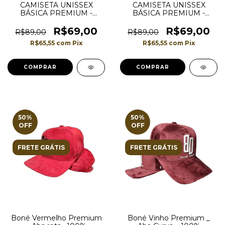
CAMISETA UNISSEX
CAMISETA UNISSEX
BÁSICA PREMIUM -
BÁSICA PREMIUM -
BARRA RETA - COR
BARRA RETA - COR
PRETA
BRANCA
R$69,00
R$69,00
R$89,00
R$89,00
R$65,55
com
Pix
R$65,55
com
Pix
COMPRAR
COMPRAR
50
%
50
%
OFF
OFF
FRETE GRÁTIS
FRETE GRÁTIS
Boné Vermelho Premium
Boné Vinho Premium _