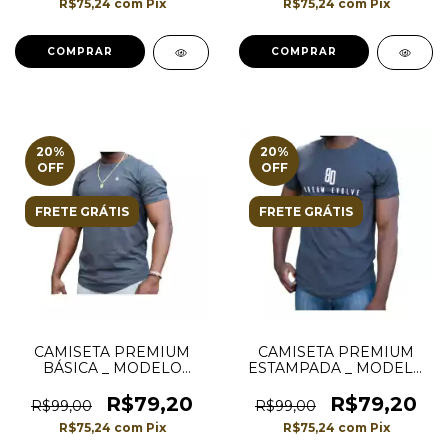
R$75,24
com
Pix
R$75,24
com
Pix
COMPRAR
COMPRAR
20
%
20
%
OFF
OFF
FRETE GRÁTIS
FRETE GRÁTIS
CAMISETA PREMIUM
CAMISETA PREMIUM
BÁSICA _ MODELO
ESTAMPADA _ MODELO
LONGLINE _ COR CINZA
LONGLINE _ COR CINZA
ESCURO/MESCLA
ESCURO/MESCLA
R$79,20
R$79,20
R$99,00
R$99,00
R$75,24
com
Pix
R$75,24
com
Pix