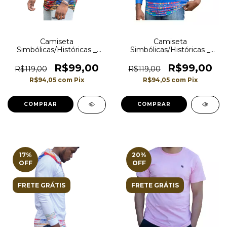
Camiseta
Camiseta
Simbólicas/Históricas _
Simbólicas/Históricas _
Modelo Longline _ Estilo
Modelo Longline _ Estilo
Afro _ Preta
Afro _ Azul
R$99,00
R$99,00
R$119,00
R$119,00
R$94,05
com
Pix
R$94,05
com
Pix
COMPRAR
COMPRAR
17
%
20
%
OFF
OFF
FRETE GRÁTIS
FRETE GRÁTIS