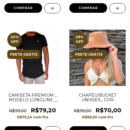
COMPRAR
COMPRAR
20
%
29
%
OFF
OFF
FRETE GRÁTIS
FRETE GRÁTIS
CAMISETA PREMIUM _
CHAPÉU/BUCKET
MODELO LONGLINE _
UNISSEX_ COR
COR PRETA
MARROM/CARAMELO _
PREMIUM
R$79,20
R$70,00
R$99,00
R$99,00
R$75,24
com
Pix
R$66,50
com
Pix