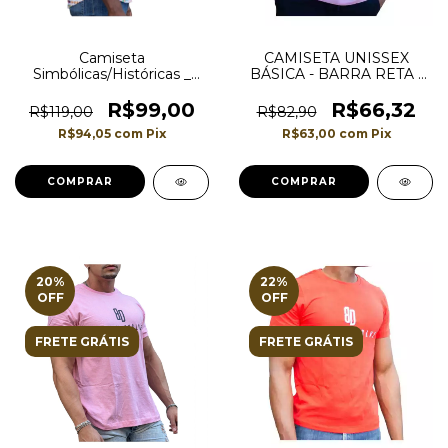
Camiseta
CAMISETA UNISSEX
Simbólicas/Históricas _
BÁSICA - BARRA RETA -
Modelo Longline _ Estilo
COR ROSA
Afro _ Branca
R$99,00
R$66,32
R$119,00
R$82,90
R$94,05
com
Pix
R$63,00
com
Pix
COMPRAR
COMPRAR
20
%
22
%
OFF
OFF
FRETE GRÁTIS
FRETE GRÁTIS