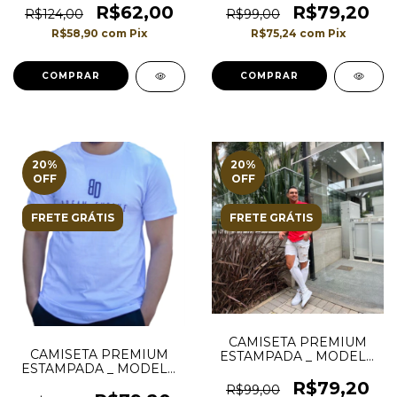
R$62,00
R$79,20
R$124,00
R$99,00
R$58,90
com
Pix
R$75,24
com
Pix
COMPRAR
20
%
20
%
OFF
OFF
FRETE GRÁTIS
FRETE GRÁTIS
CAMISETA PREMIUM
CAMISETA PREMIUM
ESTAMPADA _ MODELO
ESTAMPADA _ MODELO
LONGLINE _ COR
LONGLINE _ COR
VERMELHA
R$79,20
R$99,00