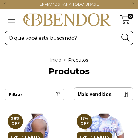
ENVIAMOS PARA TODO BRASIL
0
Início
>
Produtos
Produtos
Filtrar
29
%
17
%
OFF
OFF
FRETE GRÁTIS
FRETE GRÁTIS